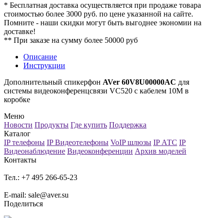
* Бесплатная доставка осуществляется при продаже товара
стоимостью более 3000 руб. по цене указанной на сайте.
Помните - наши скидки могут быть выгоднее экономии на
доставке!
** При заказе на сумму более 50000 руб
Описание
Инструкции
Дополнительный спикерфон
AVer 60V8U00000AC
для
системы видеоконференцсвязи VC520 с кабелем 10М в
коробке
Меню
Новости
Продукты
Где купить
Поддержка
Каталог
IP телефоны
IP Видеотелефоны
VoIP шлюзы
IP АТС
IP
Видеонаблюдение
Видеоконференции
Архив моделей
Контакты
Тел.: +7 495 266-65-23
E-mail: sale@aver.su
Поделиться